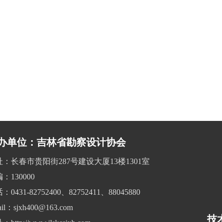
办单位：吉林省勘察设计协会
址：长春市贵阳街287号建设大厦13楼1301室
：130000
：0431-82752400、82752411、88045880
il：sjxh400@163.com
技