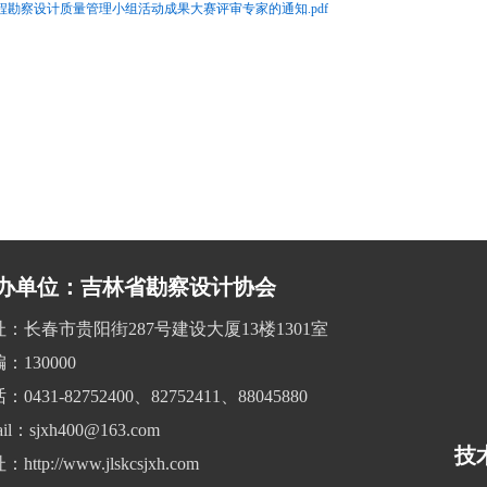
工程勘察设计质量管理小组活动成果大赛评审专家的通知.pdf
办单位：吉林省勘察设计协会
址：长春市贵阳街287号建设大厦13楼1301室
：130000
：0431-82752400、82752411、88045880
il：sjxh400@163.com
技
http://www.jlskcsjxh.com