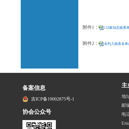
附件1：
132家动态核查单
附件2：
未列入核查名单自
主
备案信息
地
吉ICP备19002875号-1
邮编
协会公众号
电话
Ema