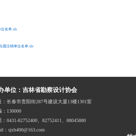
位名单.xls
愿注销单位名单.xls
办单位：吉林省勘察设计协会
址：长春市贵阳街287号建设大厦13楼1301室
：130000
：0431-82752400、82752411、88045880
il：sjxh400@163.com